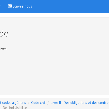
Ecrivez-nous
...
de
ives.
 et codes algériens
Code civil
Livre II - Des obligations et des contra
- De l'indivisibilité