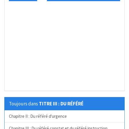
Toujours dans
TITRE III : DU RÉFÉRÉ
Chapitre II : Du référé d'urgence
Chapitre III : Du référé constat et du référé instruction