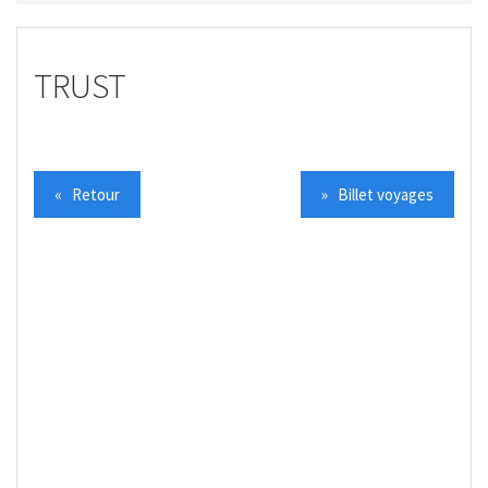
TRUST
« Retour
» Billet voyages