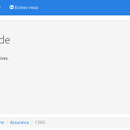
Ecrivez-nous
...
de
ives.
gne
Assurance
CNAS