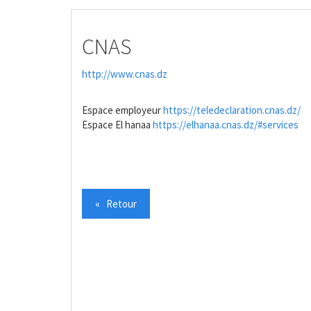
CNAS
http://www.cnas.dz
Espace employeur
https://teledeclaration.cnas.dz/
Espace El hanaa
https://elhanaa.cnas.dz/#services
« Retour