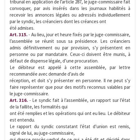
tribunal en application de l’article 287, le juge-commissaire fait
convoquer, par avis insérés dans les journaux habilités à
recevoir les annonces légales ou adressés individuellement
par le syndic, les créanciers dont les créances ont
été admises.
Art. 315.
- Au lieu, jour et heure fixés par le juge-commissaire,
l’assemblée se réunit sous sa présidence. Les créanciers
admis définitivement ou par provision, s’y présentent en
personne ou par mandataire. Ceux-ci doivent être munis, à
défaut de dispense légale, d’une procuration.
Le débiteur est appelé à cette assemblée, par lettre
recommandée avec demande d’avis de
réception, et doit s’y présenter en personne. Il ne peut s’y
faire représenter que pour des motifs reconnus valables par
le juge-commissaire.
Art. 316.
- Le syndic fait à l’assemblée, un rapport sur l’état
de la faillite, les formalités qui
ont été remplies et les opérations qui ont eu lieu. Le débiteur
est entendu.
Le rapport du syndic constatant l’état d’union est remis,
signé de lui, au juge-commissaire,
qui dresse procès-verbal de ce qui a été dit et décidé dans