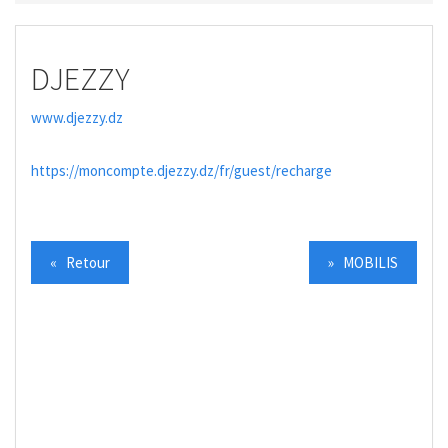
DJEZZY
www.djezzy.dz
https://moncompte.djezzy.dz/fr/guest/recharge
« Retour
» MOBILIS