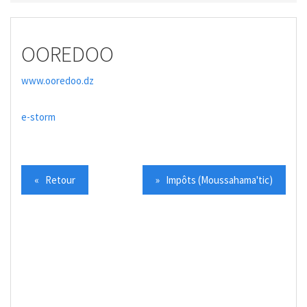
OOREDOO
www.ooredoo.dz
e-storm
« Retour
» Impôts (Moussahama'tic)