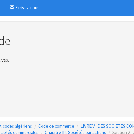
Ecrivez-nous
...
de
ives.
 et codes algériens
Code de commerce
LIVRE V : DES SOCIETES C
sociétés commerciales
Chapitre III : Sociétés par actions
Section 2 :