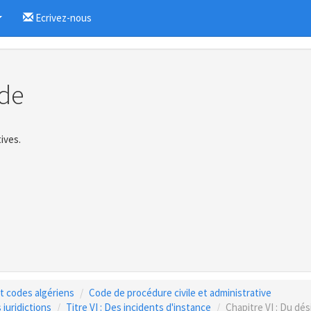
Ecrivez-nous
...
de
ives.
 et codes algériens
Code de procédure civile et administrative
 juridictions
Titre VI : Des incidents d'instance
Chapitre VI : Du dé