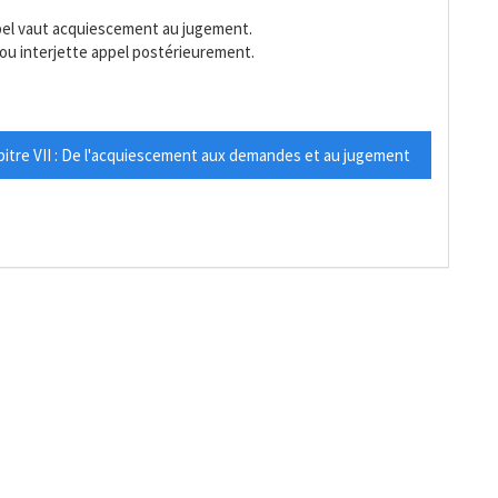
ppel vaut acquiescement au jugement.
n ou interjette appel postérieurement.
itre VII : De l'acquiescement aux demandes et au jugement