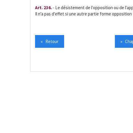
Art. 236.
- Le désistement de l'opposition ou de l'a
Il n'a pas d'effet si une autre partie forme oppositio
« Retour
» Chap