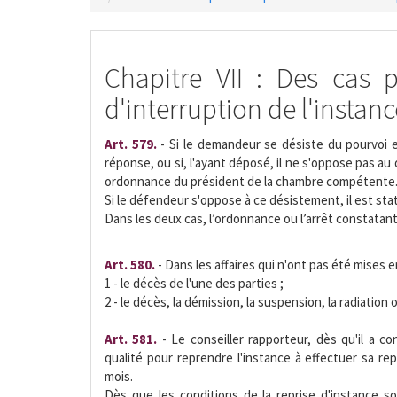
Chapitre VII : Des cas p
d'interruption de l'instanc
Art. 579.
- Si le demandeur se désiste du pourvoi 
réponse, ou si, l'ayant déposé, il ne s'oppose pas au
ordonnance du président de la chambre compétente
Si le défendeur s'oppose à ce désistement, il est sta
Dans les deux cas, l’ordonnance ou l’arrêt constatant
Art. 580.
- Dans les affaires qui n'ont pas été mises e
1 - le décès de l'une des parties ;
2 - le décès, la démission, la suspension, la radiation 
Art. 581.
- Le conseiller rapporteur, dès qu'il a co
qualité pour reprendre l'instance à effectuer sa re
mois.
Dès que les conditions de la reprise d'instance son