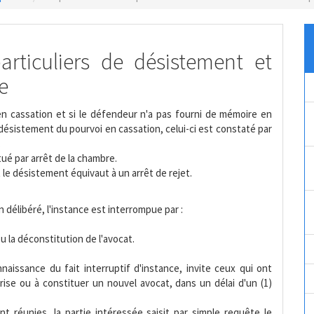
articuliers de désistement et
e
en cassation et si le défendeur n'a pas fourni de mémoire en
 désistement du pourvoi en cassation, celui-ci est constaté par
.
tué par arrêt de la chambre.
 le désistement équivaut à un arrêt de rejet.
n délibéré, l'instance est interrompue par :
ou la déconstitution de l'avocat.
nnaissance du fait interruptif d'instance, invite ceux qui ont
prise ou à constituer un nouvel avocat, dans un délai d'un (1)
t réunies, la partie intéressée saisit par simple requête le