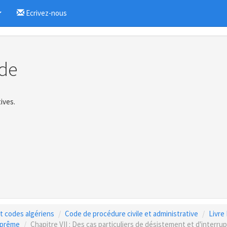
Ecrivez-nous
...
de
ives.
 et codes algériens
Code de procédure civile et administrative
Livre 
suprême
Chapitre VII : Des cas particuliers de désistement et d'interrup