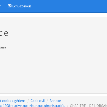
Ecrivez-nous
...
de
ives.
 et codes algériens
Code civil
Annexe
i 1998 relative aux tribunaux administratifs.
CHAPITRE II DE L'ORGA