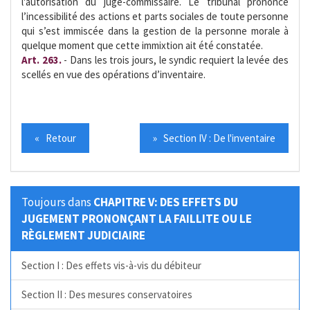
l'autorisation du juge-commissaire. Le tribunal prononce
l’incessibilité des actions et parts sociales de toute personne
qui s’est immiscée dans la gestion de la personne morale à
quelque moment que cette immixtion ait été constatée.
Art. 263.
- Dans les trois jours, le syndic requiert la levée des
scellés en vue des opérations d’inventaire.
« Retour
» Section IV : De l'inventaire
Toujours dans
CHAPITRE V: DES EFFETS DU
JUGEMENT PRONONÇANT LA FAILLITE OU LE
RÈGLEMENT JUDICIAIRE
Section I : Des effets vis-à-vis du débiteur
Section II : Des mesures conservatoires