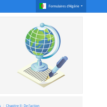
Formulaires d'Algérie
...
s
Chapitre II : De l'action