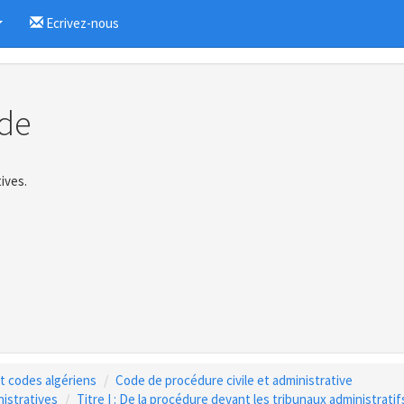
Ecrivez-nous
...
de
ives.
 et codes algériens
Code de procédure civile et administrative
nistratives
Titre I : De la procédure devant les tribunaux administratif