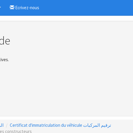
Ecrivez-nous
...
de
ives.
Certificat d'immatriculation du véhicule ترقيم المركبات
المر
 les constructeurs