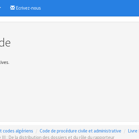
Ecrivez-nous
...
de
ives.
 et codes algériens
Code de procédure civile et administrative
Livre 
 III : De la distribution des dossiers et du rôle du rapporteur