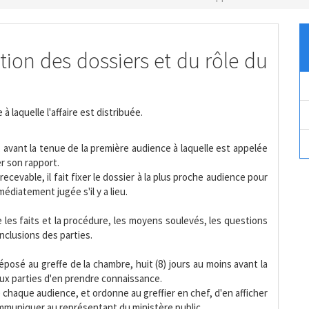
bution des dossiers et du rôle du
à laquelle l'affaire est distribuée.
, avant la tenue de la première audience à laquelle est appelée
er son rapport.
rrecevable, il fait fixer le dossier à la plus proche audience pour
médiatement jugée s'il y a lieu.
e les faits et la procédure, les moyens soulevés, les questions
onclusions des parties.
éposé au greffe de la chambre, huit (8) jours au moins avant la
aux parties d'en prendre connaissance.
e chaque audience, et ordonne au greffier en chef, d'en afficher
communiquer au représentant du ministère public.