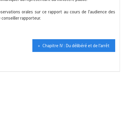
servations orales sur ce rapport au cours de l'audience des
e conseiller rapporteur.
» Chapitre IV : Du délibéré et de l’arrêt