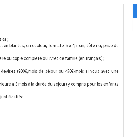
;
ier ;
semblantes, en couleur, format 3,5 x 4,5 cm, tête nu, prise de
elle ou copie complète du livret de famille (en français) ;
de devises (900€/mois de séjour ou 450€/mois si vous avez une
rieure à 3 mois à la durée du séjour) y compris pour les enfants
stificatifs: