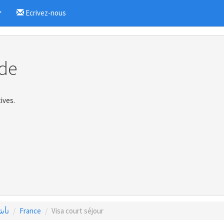
Ecrivez-nous
...
de
ives.
تأشي
France
Visa court séjour