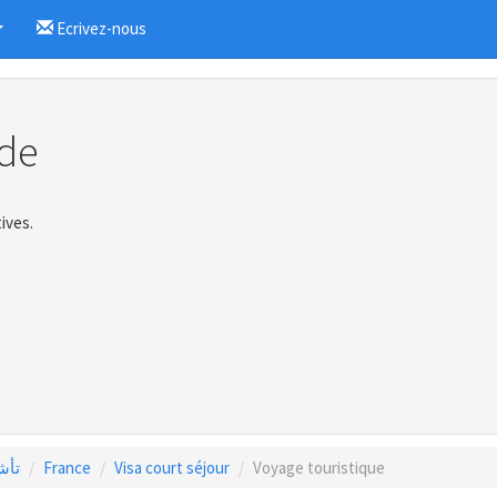
Ecrivez-nous
...
de
ives.
تأشي
France
Visa court séjour
Voyage touristique