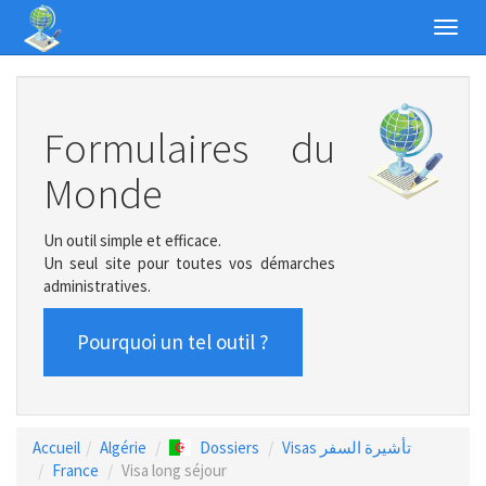
Toggl
navig
Formulaires du
Monde
Un outil simple et efficace.
Un seul site pour toutes vos démarches
administratives.
Pourquoi un tel outil ?
Accueil
Algérie
Dossiers
Visas تأشيرة السفر
France
Visa long séjour