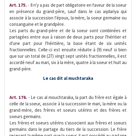
Art. 175.
- Il n'y a pas de part obligatoire en faveur de la soeur
en présence du grand-père, sauf dans le cas aqdariya qui
associe à la succession l'époux, la mère, la soeur germaine ou
consanguine et le grandpère.
Les parts du grand-père et de la soeur sont combinées et
partagées entre eux à raison de deux parts pour l'héritier et
d'une part pour l'héritière, la base étant de six unités
fractionnelles. Celle-ci est ensuite réduite à (9) neuf si bien
que sur un total de (27) vingt sept unités fractionnelles, il est
accordé neuf au mari, six à la mère, quatre à la soeur et huit au
grand-père.
Le cas dit al muchtaraka
Art. 176.
- Le cas al mouchtaraka, la part du frère est égale à
celle de la soeur, associe à la succession le mari, la mère ou la
grand-mère, des frères et soeurs utérins et des frères et
soeurs germains.
Les frères et soeurs utérins s'associent aux frères et soeurs
germains dans le partage du tiers de la succession. Le frère
recevant la même part que la soeur, il est procédé au partage