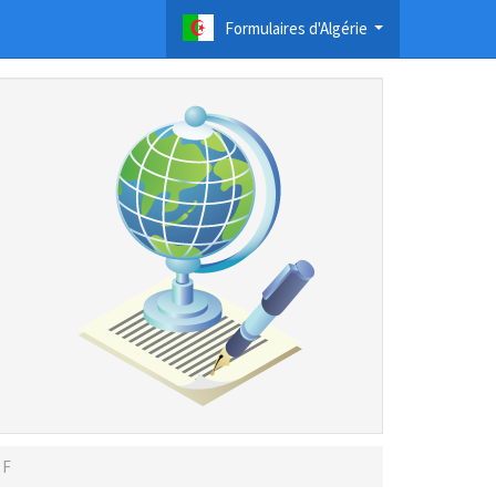
Formulaires d'Algérie
...
 F