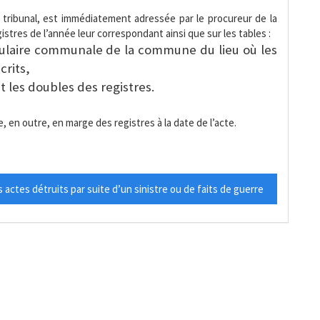
 tribunal, est immédiatement adressée par le procureur de la
istres de l’année leur correspondant ainsi que sur les tables :
pulaire communale de la commune du lieu où les
crits,
nt les doubles des registres.
 en outre, en marge des registres à la date de l’acte.
actes détruits par suite d’un sinistre ou de faits de guerre