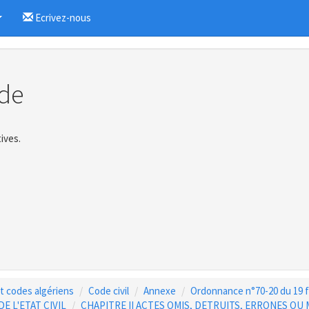
Ecrivez-nous
...
de
ives.
 et codes algériens
Code civil
Annexe
Ordonnance n°70-20 du 19 févr
E L'ETAT CIVIL
CHAPITRE II ACTES OMIS, DETRUITS, ERRONES OU 