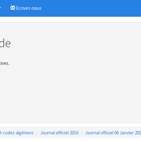
Ecrivez-nous
...
de
ives.
 et codes algériens
Journal officiel 2016
Journal officiel 06 Janvier 20