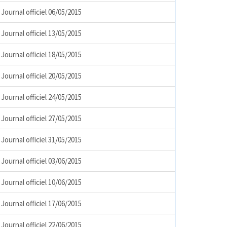
Journal officiel 06/05/2015
Journal officiel 13/05/2015
Journal officiel 18/05/2015
Journal officiel 20/05/2015
Journal officiel 24/05/2015
Journal officiel 27/05/2015
Journal officiel 31/05/2015
Journal officiel 03/06/2015
Journal officiel 10/06/2015
Journal officiel 17/06/2015
Journal officiel 22/06/2015