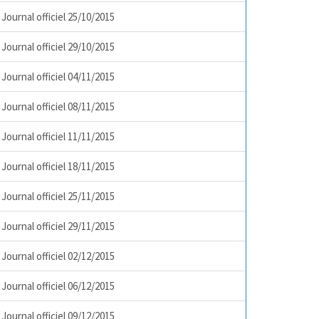
Journal officiel 25/10/2015
Journal officiel 29/10/2015
Journal officiel 04/11/2015
Journal officiel 08/11/2015
Journal officiel 11/11/2015
Journal officiel 18/11/2015
Journal officiel 25/11/2015
Journal officiel 29/11/2015
Journal officiel 02/12/2015
Journal officiel 06/12/2015
Journal officiel 09/12/2015