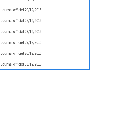
Journal officiel 20/12/2015
Journal officiel 27/12/2015
Journal officiel 28/12/2015
Journal officiel 29/12/2015
Journal officiel 30/12/2015
Journal officiel 31/12/2015