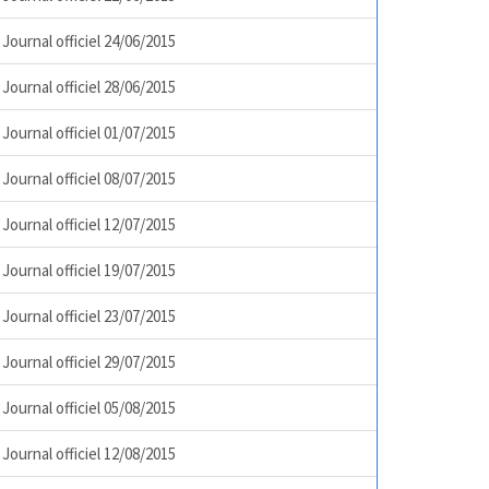
Journal officiel 24/06/2015
Journal officiel 28/06/2015
Journal officiel 01/07/2015
Journal officiel 08/07/2015
Journal officiel 12/07/2015
Journal officiel 19/07/2015
Journal officiel 23/07/2015
Journal officiel 29/07/2015
Journal officiel 05/08/2015
Journal officiel 12/08/2015