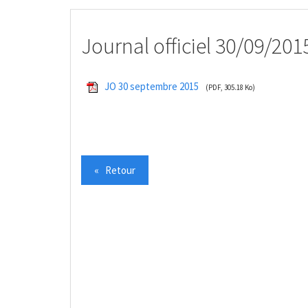
Journal officiel 30/09/201
JO 30 septembre 2015
(PDF, 305.18 Ko)
« Retour