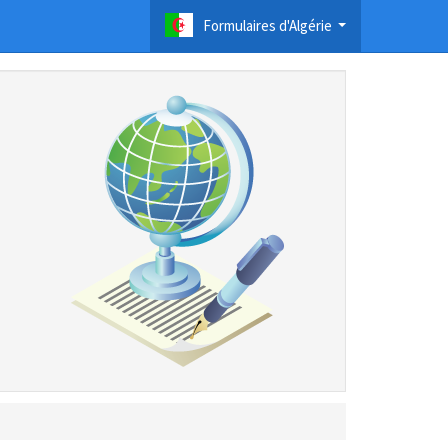
Formulaires d'Algérie
...