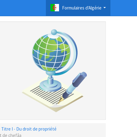
Formulaires d'Algérie
...
Titre I - Du droit de propriété
it de chefâa