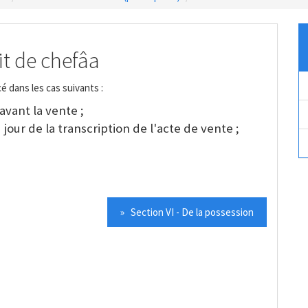
it de chefâa
é dans les cas suivants :
vant la vente ;
du jour de la transcription de l'acte de vente ;
» Section VI - De la possession