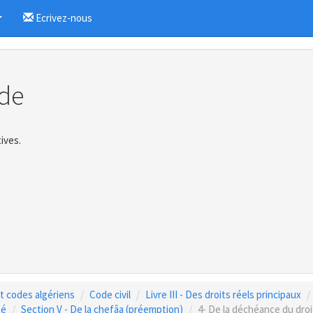
Ecrivez-nous
...
de
ives.
 et codes algériens
Code civil
Livre III - Des droits réels principaux
té
Section V - De la chefâa (préemption)
4- De la déchéance du dro