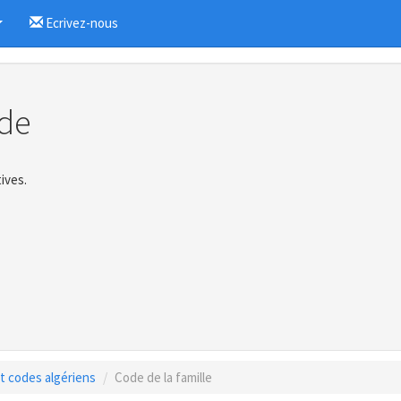
Ecrivez-nous
...
de
ives.
 et codes algériens
Code de la famille