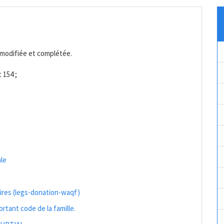
, modifiée et complétée.
 154 ;
ale
ires (legs-donation-waqf)
rtant code de la famille.